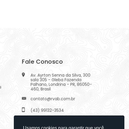
Fale Conosco
Av. Ayrton Senna da Silva, 300
sala 305 - Gleba Fazenda
Palhano, Londrina - PR, 86050-
s
460, Brasil
contato@rvab.com.br
(43) 99132-3534
Creci: J PR 9068
Usamos cookies para garantir que você