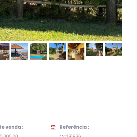
de venda :
Referência :
0.000,00
CC181936